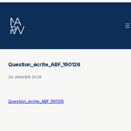
Aller
au
contenu
Question_écrite_ABF_190126
26 JANVIER 2026
Question_écrite_ABF_190126