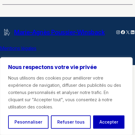
Marie-Agnès Poussier-Winsback
Instagra
Faceb
X
Li
Mentions légales
Nous respectons votre vie privée
Nous utilisons des cookies pour améliorer votre
expérience de navigation, diffuser des publicités ou des
contenus personnalisés et analyser notre trafic. En
cliquant sur "Accepter tout", vous consentez à notre
utilisation des cookies.
Pesonnaliser
Refuser tous
Accepter