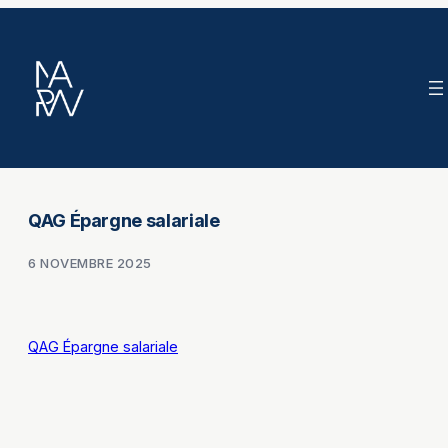
Aller
au
contenu
QAG Épargne salariale
6 NOVEMBRE 2025
QAG Épargne salariale