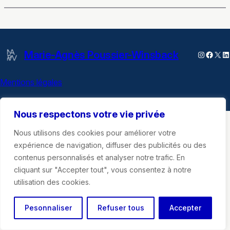
Marie-Agnès Poussier-Winsback
Instagra
Faceb
X
Li
Mentions légales
Nous respectons votre vie privée
Nous utilisons des cookies pour améliorer votre
expérience de navigation, diffuser des publicités ou des
contenus personnalisés et analyser notre trafic. En
cliquant sur "Accepter tout", vous consentez à notre
utilisation des cookies.
Pesonnaliser
Refuser tous
Accepter