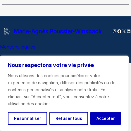
Marie-Agnès Poussier-Winsback
Instagra
Faceb
X
Li
Mentions légales
Nous respectons votre vie privée
Nous utilisons des cookies pour améliorer votre
expérience de navigation, diffuser des publicités ou des
contenus personnalisés et analyser notre trafic. En
cliquant sur "Accepter tout", vous consentez à notre
utilisation des cookies.
Pesonnaliser
Refuser tous
Accepter