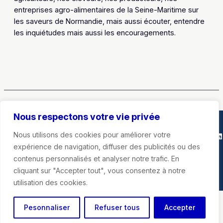
entreprises agro-alimentaires de la Seine-Maritime sur
les saveurs de Normandie, mais aussi écouter, entendre
les inquiétudes mais aussi les encouragements.
Nous respectons votre vie privée
Marie-Agnès Poussier-Winsback
Nous utilisons des cookies pour améliorer votre
Instagra
Faceb
X
Li
expérience de navigation, diffuser des publicités ou des
contenus personnalisés et analyser notre trafic. En
Mentions légales
cliquant sur "Accepter tout", vous consentez à notre
utilisation des cookies.
Pesonnaliser
Refuser tous
Accepter