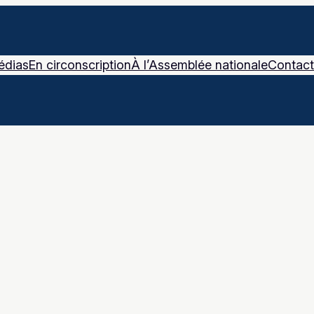
édias
En circonscription
À l’Assemblée nationale
Contact