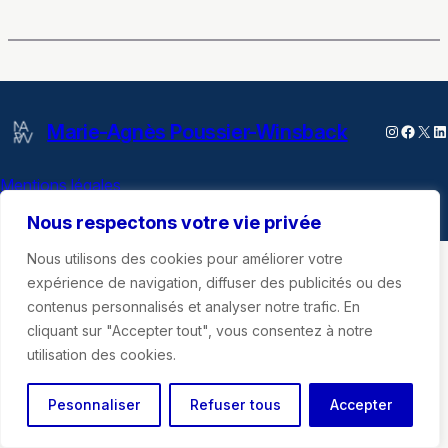
Marie-Agnès Poussier-Winsback
Instagra
Faceb
X
Li
Mentions légales
Nous respectons votre vie privée
Nous utilisons des cookies pour améliorer votre
expérience de navigation, diffuser des publicités ou des
contenus personnalisés et analyser notre trafic. En
cliquant sur "Accepter tout", vous consentez à notre
utilisation des cookies.
Pesonnaliser
Refuser tous
Accepter