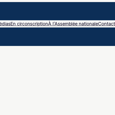
édias
En circonscription
À l’Assemblée nationale
Contact