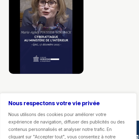
Nous respectons votre vie privée
Nous utilisons des cookies pour améliorer votre
expérience de navigation, diffuser des publicités ou des
contenus personnalisés et analyser notre trafic. En
Marie-Agnès Poussier-Winsback
Instagra
Faceb
X
Li
cliquant sur "Accepter tout", vous consentez à notre