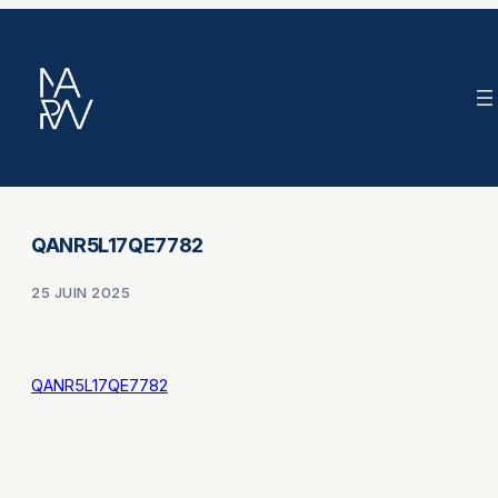
Aller
au
contenu
QANR5L17QE7782
25 JUIN 2025
QANR5L17QE7782