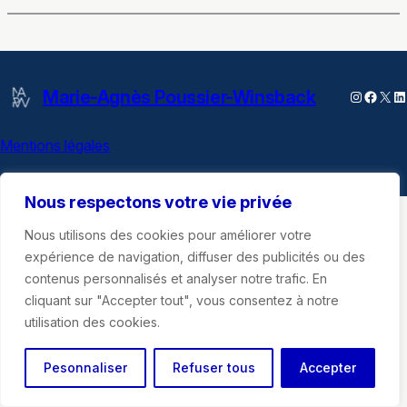
Marie-Agnès Poussier-Winsback
Instagra
Faceb
X
Li
Mentions légales
Nous respectons votre vie privée
Nous utilisons des cookies pour améliorer votre
expérience de navigation, diffuser des publicités ou des
contenus personnalisés et analyser notre trafic. En
cliquant sur "Accepter tout", vous consentez à notre
utilisation des cookies.
Pesonnaliser
Refuser tous
Accepter