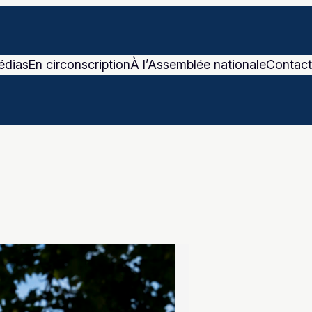
édias
En circonscription
À l’Assemblée nationale
Contact