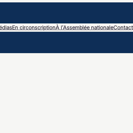
édias
En circonscription
À l’Assemblée nationale
Contact