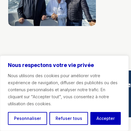
Nous respectons votre vie privée
Nous utilisons des cookies pour améliorer votre
expérience de navigation, diffuser des publicités ou des
Marie-Agnès Poussier-Winsback
Instagra
Faceb
X
Li
contenus personnalisés et analyser notre trafic. En
cliquant sur "Accepter tout", vous consentez à notre
Mentions légales
utilisation des cookies.
Pesonnaliser
Refuser tous
Accepter