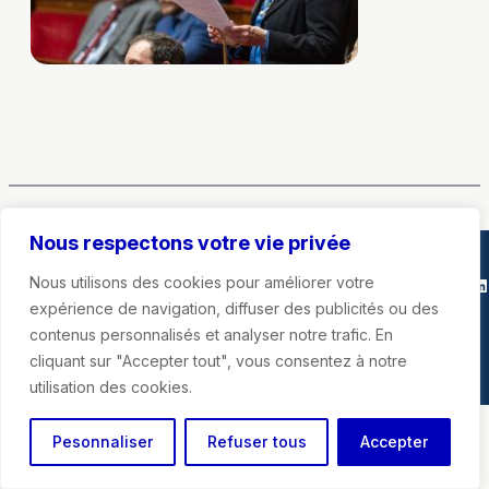
Nous respectons votre vie privée
Marie-Agnès Poussier-Winsback
Nous utilisons des cookies pour améliorer votre
Instagra
Faceb
X
Li
expérience de navigation, diffuser des publicités ou des
contenus personnalisés et analyser notre trafic. En
Mentions légales
cliquant sur "Accepter tout", vous consentez à notre
utilisation des cookies.
Pesonnaliser
Refuser tous
Accepter