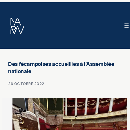
Aller
au
contenu
Des fécampoises accueillies à l’Assemblée
nationale
26 OCTOBRE 2022