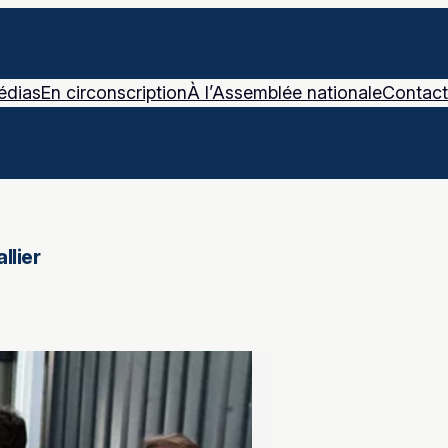
édias
En circonscription
À l’Assemblée nationale
Contact
llier