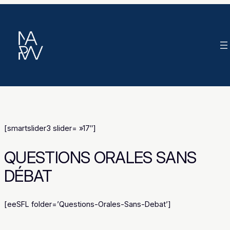
Aller
au
contenu
[smartslider3 slider= »17″]
QUESTIONS ORALES SANS
DÉBAT
[eeSFL folder=’Questions-Orales-Sans-Debat’]