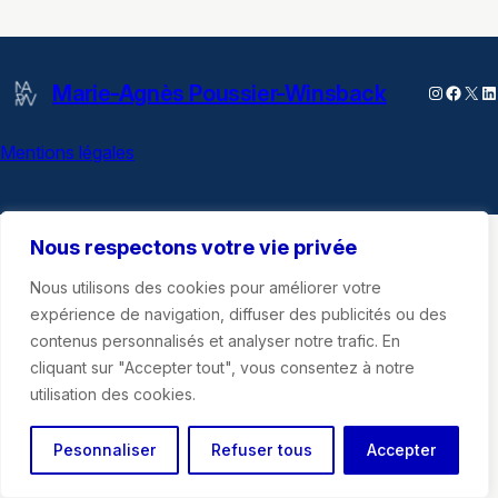
Marie-Agnès Poussier-Winsback
Instagra
Faceb
X
Li
Mentions légales
Nous respectons votre vie privée
Nous utilisons des cookies pour améliorer votre
expérience de navigation, diffuser des publicités ou des
contenus personnalisés et analyser notre trafic. En
cliquant sur "Accepter tout", vous consentez à notre
utilisation des cookies.
Pesonnaliser
Refuser tous
Accepter