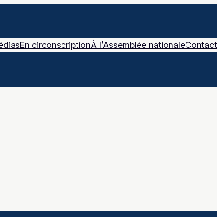
édias
En circonscription
À l’Assemblée nationale
Contact