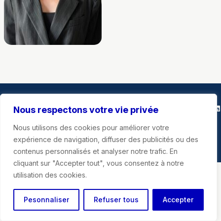
Marie-Agnès Poussier-Winsback
Instagra
Faceb
X
Li
Nous respectons votre vie privée
Nous utilisons des cookies pour améliorer votre
Mentions légales
expérience de navigation, diffuser des publicités ou des
contenus personnalisés et analyser notre trafic. En
cliquant sur "Accepter tout", vous consentez à notre
utilisation des cookies.
Pesonnaliser
Refuser tous
Accepter