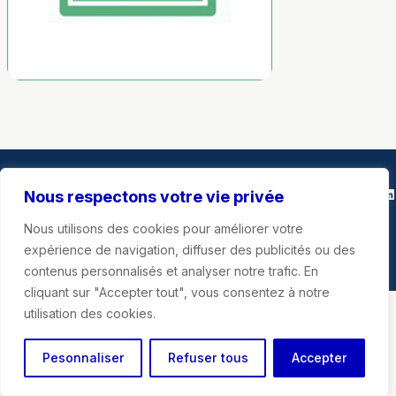
Marie-Agnès Poussier-Winsback
Instagra
Faceb
X
Li
Nous respectons votre vie privée
Nous utilisons des cookies pour améliorer votre
Mentions légales
expérience de navigation, diffuser des publicités ou des
contenus personnalisés et analyser notre trafic. En
cliquant sur "Accepter tout", vous consentez à notre
utilisation des cookies.
Pesonnaliser
Refuser tous
Accepter