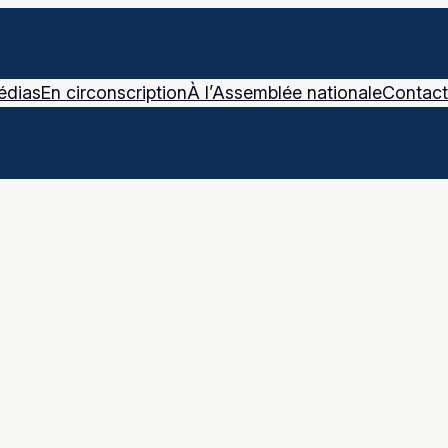
édias
En circonscription
À l’Assemblée nationale
Contact